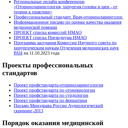
Региональные онлайн конференции
«Оториноларингология, хирургия головы и шеи - от
теории к практике»
Профессиональный стандарт. Врач-оториноларинголог.
Информационное письмо по оценке качества оказания
медицинской помощи
ПРОЕКТ списка комиссий НМАО
ПРОЕКТ списка Президиума НМАО
Программа заседания Комиссии Научного совета по
хирургическим наукам Отделения медицинских наук
РАН
на 11.10.2023 года
Проекты профессиональных
стандартов
Проект профстандарта-оториноларингология
Проект профстандарта по отоневрологии
Проект профстандарта по сурдологии
Проект профстандарта по фониатрии
Письмо Минздрава России Аудиологический
скрининг-2013
Порядок оказания медицинской